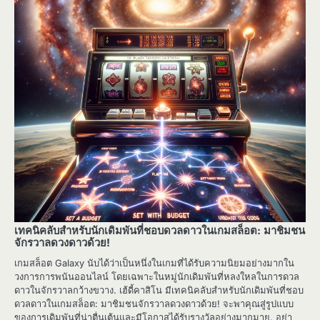
เทคนิคลับสำหรับนักเดิมพันที่ชอบดวลดาวในเกมสล็อต: มาชิมชน
จักรวาลดวงดาวด้วย!
เกมสล็อต Galaxy นับได้ว่าเป็นหนึ่งในเกมที่ได้รับความนิยมอย่างมากใน
วงการการพนันออนไลน์ โดยเฉพาะในหมู่นักเดิมพันที่หลงใหลในการดวล
ดาวในจักรวาลกว้างขวาง. เฮ้ดี้คาสิโน มีเทคนิคลับสำหรับนักเดิมพันที่ชอบ
ดวลดาวในเกมสล็อต: มาชิมชนจักรวาลดวงดาวด้วย! จะพาคุณสู่รูปแบบ
ของการเดิมพันที่น่าตื่นเต้นและมีโอกาสได้รับรางวัลอย่างมากมาย. อย่า