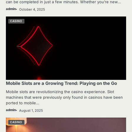
can be completed in just a few minutes. Whether you’re new…
admin
October 4, 2025
CASINO
Mobile Slots are a Growing Trend: Playing on the Go
Mobile slots are revolutionizing the casino experience. Slot
machines that were previously only found in casinos have been
ported to mobile…
admin
August 1, 2025
CASINO