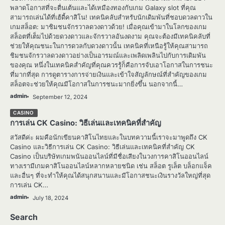
พลาดโอกาสที่จะตื่นเต้นและได้เหมืองทองกับเกม Galaxy slot ที่คุณ
สามารถเล่นได้ที่เฮ้ดี้คาสิโน! เทคนิคลับสำหรับนักเดิมพันที่ชอบดวลดาวใน
เกมสล็อต: มาชิมชนจักรวาลดวงดาวด้วย! เมื่อคุณเข้ามาในโลกของเกม
สล็อตที่เต็มไปด้วยดวงดาวและจักรวาลอันงดงาม คุณจะต้องมีเทคนิคลับที่
ช่วยให้คุณชนะในการดวลกับดวงดาวนั้น เทคนิคที่เหนือรู้ให้คุณสามารถ
ชิมชนจักรวาลดวงดาวอย่างเป็นอารมณ์และเพลิดเพลินไปกับการเดิมพัน
ของคุณ หนึ่งในเทคนิคสำคัญที่คุณควรรู้ก็คือการจับเอาโอกาสในการชนะ
ที่มากที่สุด การดูตารางการจ่ายเงินและเข้าใจสัญลักษณ์ที่สำคัญของเกม
สล็อตจะช่วยให้คุณมีโอกาสในการชนะมากยิ่งขึ้น นอกจากนี้…
admin
September 12, 2024
CASINO
การเล่น CK Casino: วิธีเล่นและเทคนิคที่สำคัญ
สวัสดีค่ะ ผมคือนักเขียนคาสิโนไทยและในบทความนี้เราจะมาพูดถึง CK
Casino และวิธีการเล่น CK Casino: วิธีเล่นและเทคนิคที่สำคัญ CK
Casino เป็นบริษัทเกมพนันออนไลน์ที่มีชื่อเสียงในวงการคาสิโนออนไลน์
ทางเรามีเกมคาสิโนออนไลน์หลากหลายชนิด เช่น สล็อต รูเล็ต บล็อกแจ็ค
และอื่นๆ ที่จะทำให้คุณได้สนุกสนานและมีโอกาสชนะเงินรางวัลใหญ่ที่สุด
การเล่น CK…
admin
July 18, 2024
Search