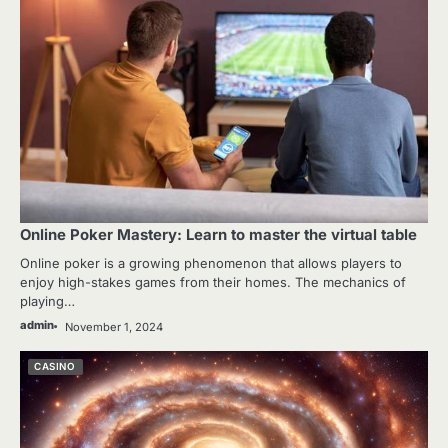
Online Poker Mastery: Learn to master the virtual table
Online poker is a growing phenomenon that allows players to
enjoy high-stakes games from their homes. The mechanics of
playing…
admin
November 1, 2024
CASINO